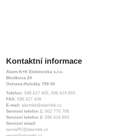
Kontaktní informace
Alarm K+K Elektronika s.r.o.
Blodkova 24
Ostrava-Hulváky 709 00
Telefon:
596 627 405, 596 619 893
FAX:
596 627 438
E-mail:
alarmkk@alarmkk.cz
Servisní telefon 1:
602 775 788
Servisní telefon 2:
596 619 893
Servisní email:
servisPC@alarmkk.cz
servis@alarmkk.cz