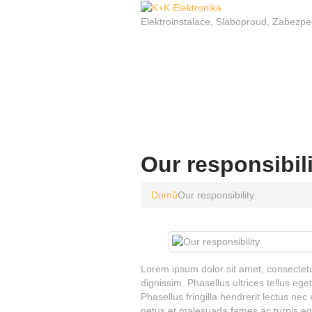
Elektroinstalace, Slaboproud, Zabezpe
Our responsibil
Domů
Our responsibility
Lorem ipsum dolor sit amet, consectetur
dignissim. Phasellus ultrices tellus eg
Phasellus fringilla hendrerit lectus nec
netus et malesuada fames ac turpis ege