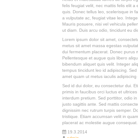
felis feugiat velit, nec mattis felis eli
quis. Donec tellus leo, scelerisque in fa
a vulputate ac, feugiat vitae leo. Intege
Mauris posuere, nisi vel vehicula pell
ut diam. Duis arcu odio, tincidunt eu di
Lorem ipsum dolor sit amet, consectetu
metus sit amet massa egestas vulputate
dui fermentum placerat. Donec purus mi
Pellentesque et augue quis libero aliqua
bibendum aliquet quis velit. Integer aliq
tempus tincidunt leo id adipiscing. S
amet quam ut metus iaculis adipiscing 
Sed id dui dolor, eu consectetur dui. 
primis in faucibus orci luctus et ultri
interdum pretium. Sed porttitor, odio in
justo sagittis ante. Sed mattis consecte
dignissim nec rutrum turpis semper. Don
tristique. Etiam accumsan velit in quam
placerat ac molestie augue consequat.
19.3.2014