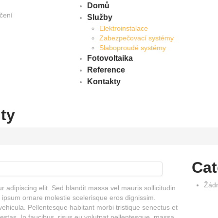
Domů
čení
Služby
Elektroinstalace
Zabezpečovací systémy
Slaboproudé systémy
Fotovoltaika
Reference
Kontakty
ity
Cat
Žádn
 adipiscing elit. Sed blandit massa vel mauris sollicitudin
et ipsum ornare molestie scelerisque eros dignissim.
 vehicula. Pellentesque habitant morbi tristique senectus et
stas. In faucibus, risus eu volutpat pellentesque, massa