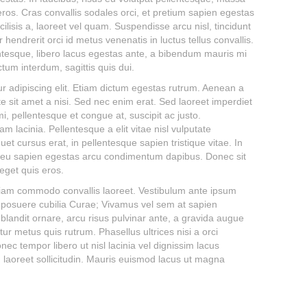
t a eros. Cras convallis sodales orci, et pretium sapien egestas
cilisis a, laoreet vel quam. Suspendisse arcu nisl, tincidunt
r hendrerit orci id metus venenatis in luctus tellus convallis.
entesque, libero lacus egestas ante, a bibendum mauris mi
ctum interdum, sagittis quis dui.
r adipiscing elit. Etiam dictum egestas rutrum. Aenean a
 sit amet a nisi. Sed nec enim erat. Sed laoreet imperdiet
, pellentesque et congue at, suscipit ac justo.
m lacinia. Pellentesque a elit vitae nisl vulputate
uet cursus erat, in pellentesque sapien tristique vitae. In
ed eu sapien egestas arcu condimentum dapibus. Donec sit
eget quis eros.
Etiam commodo convallis laoreet. Vestibulum ante ipsum
ces posuere cubilia Curae; Vivamus vel sem at sapien
 blandit ornare, arcu risus pulvinar ante, a gravida augue
tur metus quis rutrum. Phasellus ultrices nisi a orci
ec tempor libero ut nisl lacinia vel dignissim lacus
 laoreet sollicitudin. Mauris euismod lacus ut magna