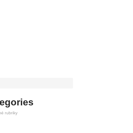
egories
é rubriky