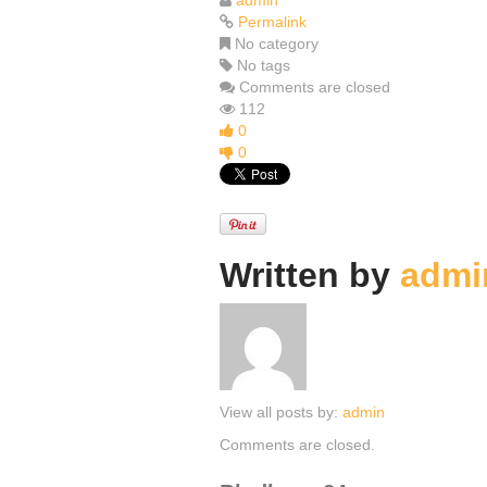
admin
Permalink
No category
No tags
Comments are closed
112
0
0
Written by
admi
View all posts by:
admin
Comments are closed.